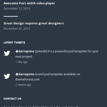
Awesome Post width video player
December 12, 2013
Great design requires great designers
December 01, 2013
LATEST TWEETS
@dariopimo
Splendid it's a powerful psd template for your
next project
1 day ago
@dariopimo
Grand psd template available on
themeforest.com
2 weeks ago
CONTACT US