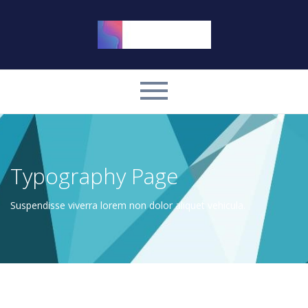
Typography Page
Suspendisse viverra lorem non dolor aliquet vehicula.