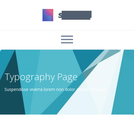
Typography Page
Suspendisse viverra lorem non dolor aliquet vehicula.