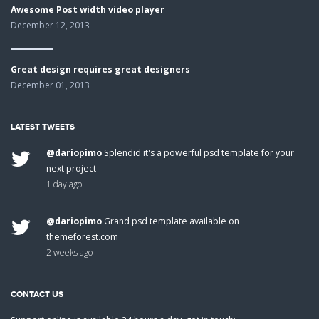
Awesome Post width video player
December 12, 2013
Great design requires great designers
December 01, 2013
LATEST TWEETS
@dariopimo
Splendid it's a powerful psd template for your
next project
1 day ago
@dariopimo
Grand psd template available on
themeforest.com
2 weeks ago
CONTACT US