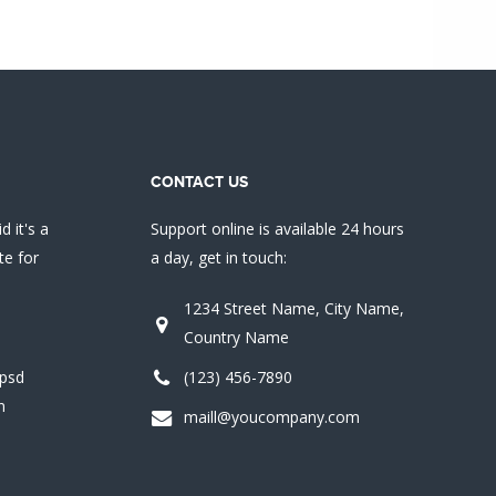
CONTACT US
d it's a
Support online is available 24 hours
te for
a day, get in touch:
1234 Street Name, City Name,
Country Name
psd
(123) 456-7890
n
maill@youcompany.com