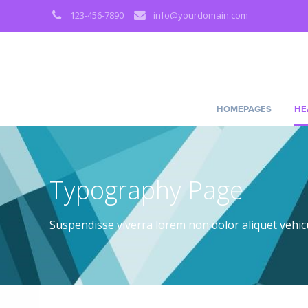
123-456-7890
info@yourdomain.com
HOMEPAGES
HE
Typography Page
Suspendisse viverra lorem non dolor aliquet vehic