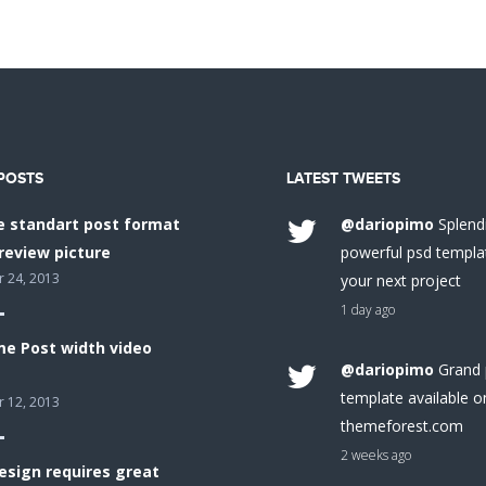
POSTS
LATEST TWEETS
 standart post format
@dariopimo
Splendi
review picture
powerful psd templa
 24, 2013
your next project
1 day ago
e Post width video
@dariopimo
Grand 
template available o
 12, 2013
themeforest.com
2 weeks ago
esign requires great