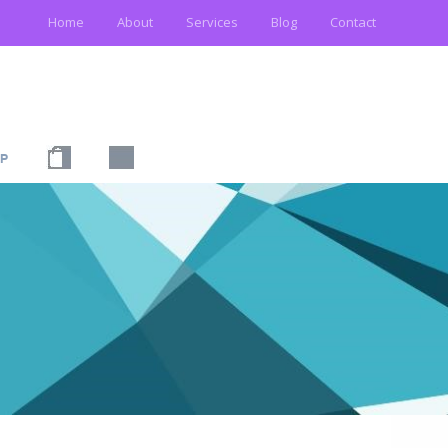
Home
About
Services
Blog
Contact
P