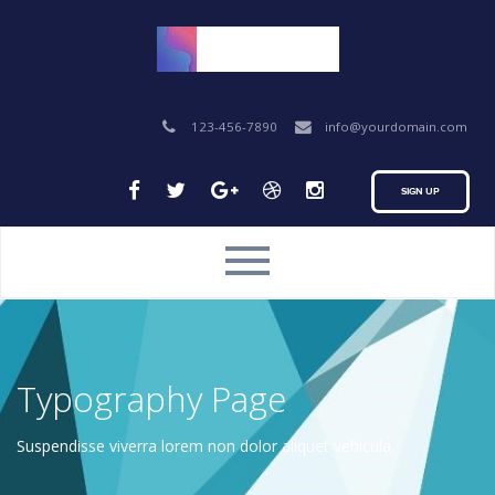
123-456-7890
info@yourdomain.com
SIGN UP
Typography Page
Suspendisse viverra lorem non dolor aliquet vehicula.